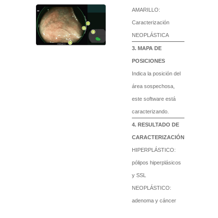
AMARILLO:
Caracterización
NEOPLÁSTICA
MAPA DE
POSICIONES
Indica la posición del
área sospechosa,
este software está
caracterizando.
RESULTADO DE
CARACTERIZACIÓN
HIPERPLÁSTICO:
pólipos hiperplásicos
y SSL
NEOPLÁSTICO:
adenoma y cáncer