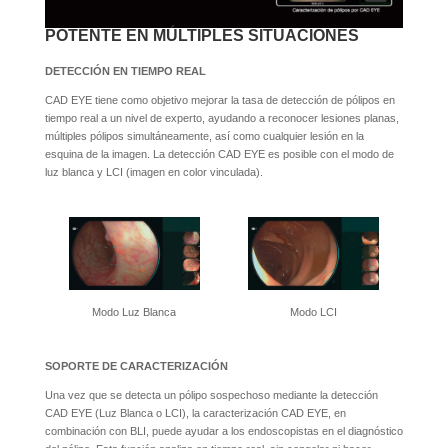
POTENTE EN MÚLTIPLES SITUACIONES
DETECCIÓN EN TIEMPO REAL
CAD EYE tiene como objetivo mejorar la tasa de detección de pólipos en
tiempo real a un nivel de experto, ayudando a reconocer lesiones planas,
múltiples pólipos simultáneamente, así como cualquier lesión en la
esquina de la imagen. La detección CAD EYE es posible con el modo de
luz blanca y LCI (imagen en color vinculada).
Modo Luz Blanca
Modo LCI
SOPORTE DE CARACTERIZACIÓN
Una vez que se detecta un pólipo sospechoso mediante la detección
CAD EYE (Luz Blanca o LCI), la caracterización CAD EYE, en
combinación con BLI, puede ayudar a los endoscopistas en el diagnóstico