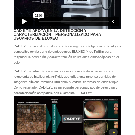
CAD EYE
APOYA EN LA
DETECCIÓN Y
CARACTERIZACIÓN –
PERSONALIZADO PARA
USUARIOS DE
ELUXEO
CAD EYE ha sido desarrollado con tecnología de inteligencia artificial y es
compatible con la serie de endoscopios ELUXEO™ de Fujifilm para
respaldar la detección y caracterización de lesiones endoscópicas en el
colon.
CAD EYE se alimenta con una poderosa computadora avanzada en
tecnología de Inteligencia Artificial, que utiliza una inmensa cantidad de
imágenes clínicas tomadas utilizando nuestros sistemas de endoscopia.
Como resultado, CAD EYE es un soporte personalizado de detección y
caracterización compatible con el sistema ELUXEO™.