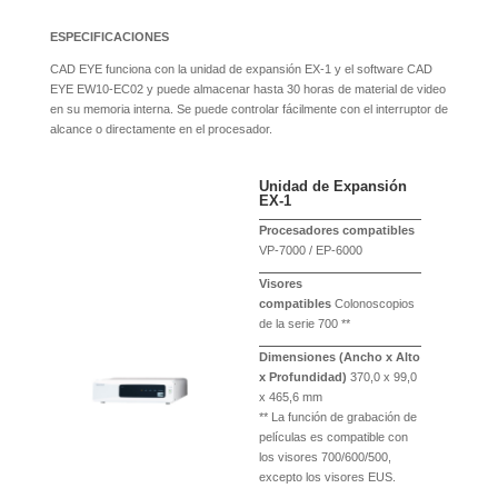
ESPECIFICACIONES
CAD EYE funciona con la unidad de expansión EX-1 y el software CAD
EYE EW10-EC02 y puede almacenar hasta 30 horas de material de video
en su memoria interna. Se puede controlar fácilmente con el interruptor de
alcance o directamente en el procesador.
Unidad de Expansión
EX-1
Procesadores compatibles
VP-7000 / EP-6000
Visores
compatibles
Colonoscopios
de la serie 700 **
Dimensiones (Ancho x Alto
x Profundidad)
370,0 x 99,0
x 465,6 mm
** La función de grabación de
películas es compatible con
los visores 700/600/500,
excepto los visores EUS.