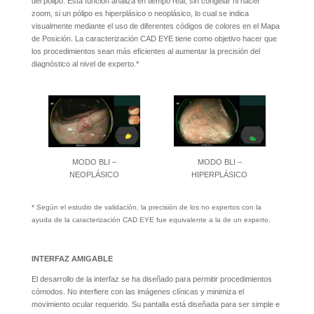
del pólipo. Esta función analiza en tiempo real, sin congelar ni hacer
zoom, si un pólipo es hiperplásico o neoplásico, lo cual se indica
visualmente mediante el uso de diferentes códigos de colores en el Mapa
de Posición. La caracterización CAD EYE tiene como objetivo hacer que
los procedimientos sean más eficientes al aumentar la precisión del
diagnóstico al nivel de experto.*
MODO BLI –
MODO BLI –
NEOPLÁSICO
HIPERPLÁSICO
* Según el estudio de validación, la precisión de los no expertos con la
ayuda de la caracterización CAD EYE fue equivalente a la de un experto.
INTERFAZ AMIGABLE
El desarrollo de la interfaz se ha diseñado para permitir procedimientos
cómodos. No interfiere con las imágenes clínicas y minimiza el
movimiento ocular requerido. Su pantalla está diseñada para ser simple e